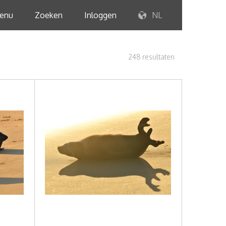
enu
Zoeken
Inloggen
NL
248 resultaten