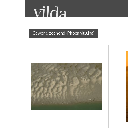
Gewone zeehond (Phoca vitulina)