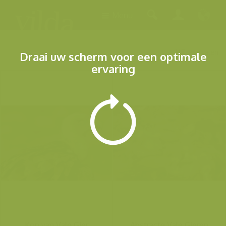
Menu
147 resultaten
Draai uw scherm voor een optimale
ervaring
Kop van Vale Gier
Abstracte Vale Gieren