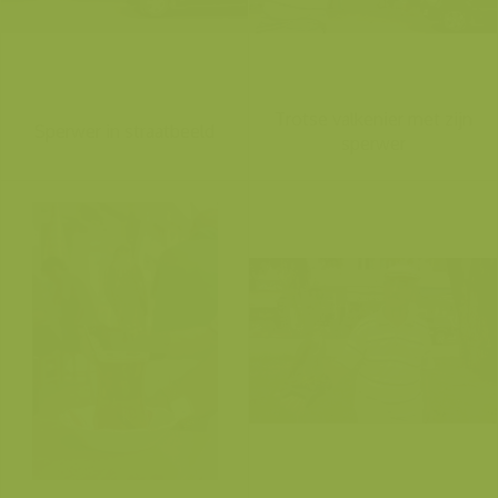
Trotse valkenier met zijn
Sperwer in straatbeeld
sperwer