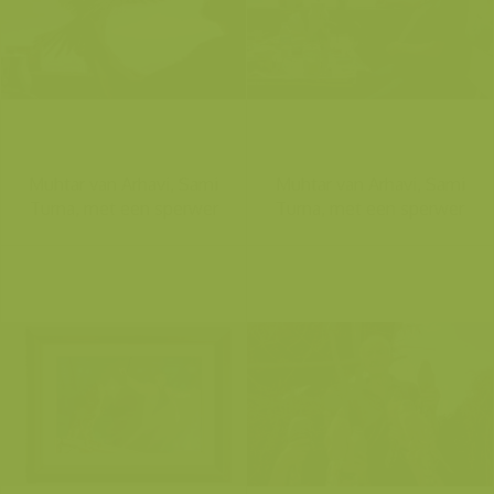
Muhtar van Arhavi, Sami
Muhtar van Arhavi, Sami
Turna, met een sperwer
Turna, met een sperwer