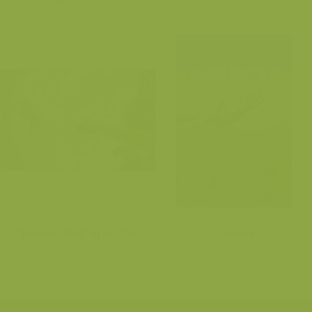
Sperwer vliegt in mistnet
Sperwer