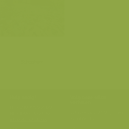
Schophem
Hulp nodig?
Volg onze wilde
verhalen
BE: +32 (0) 475 966 129
Volg ons op onze
blog
of via
NL: +31 (0) 6 301 24 301
social media.
info@vildaphoto.net