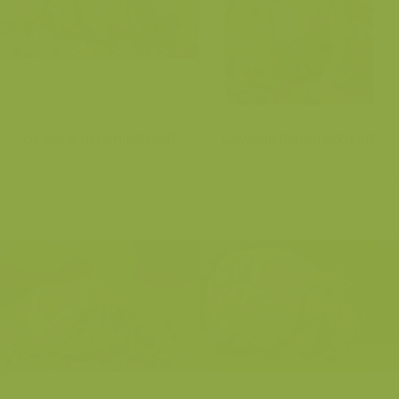
Gewone heremietkreeft
Gewone heremietkreeft