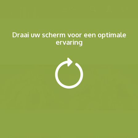
Menu
24 resultaten
Draai uw scherm voor een optimale
ervaring
Gewone heremietkreeft
Gewone heremietkreeft