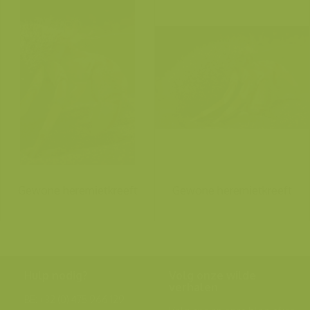
Gewone heremietkreeft
Gewone heremietkreeft
Hulp nodig?
Volg onze wilde
verhalen
BE: +32 (0) 475 966 129