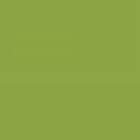
Categorieën
Geografische zones
>
Benelux
Mens en milieu
>
Recreatie
Bereken prijs en bestel
Toevoegen aan album
Hulp nodig?
Volg onze wilde
verhalen
BE: +32 (0) 475 966 129
Volg ons op onze
blog
of via
NL: +31 (0) 6 301 24 301
social media.
info@vildaphoto.net
FAQ
Contact