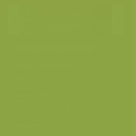
Schapenbegrazing
Schaap / Ovis aries
Rotselaar, Vlaams-Brabant,
Plaats
België
Fotograaf
Jeroen Mentens
Grootte origineel
5616 x 3744 px.
beeld
Kleuren
Categorieën
Geografische zones
>
Benelux