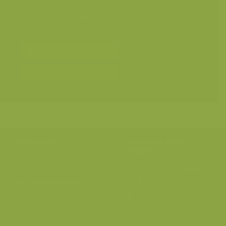
Diergedrag
>
Groepen
Geografische zones
>
Noordpool en zuidpool
Seizoensbeelden
>
Zomer
Bereken prijs en bestel
Toevoegen aan album
Hulp nodig?
Volg onze wilde
verhalen
BE: +32 (0) 475 966 129
Volg ons op onze
blog
of via
NL: +31 (0) 6 301 24 301
social media.
info@vildaphoto.net
FAQ
Contact