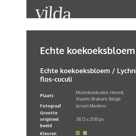
Echte koekoeksbloem
Echte koekoeksbloem / Lychn
flos-cuculi
Molenbeekvallei, Herent,
Plaats
Vlaams-Brabant, België
Fotograaf
Jeroen Mentens
Grootte
origineel
3872 x 2581 px.
beeld
Kleuren