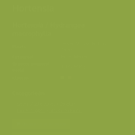
Hortensia
Hortensia / Hydrangea
macrophylla
Leuven, Vlaams-Brabant,
Plaats
België
Fotograaf
Jeroen Mentens
Grootte origineel
3744 x 5616 px.
beeld
Kleuren
Categorieën
Geografische zones
>
Benelux
Landschappen
>
Steden en tuinen
Bereken prijs en bestel