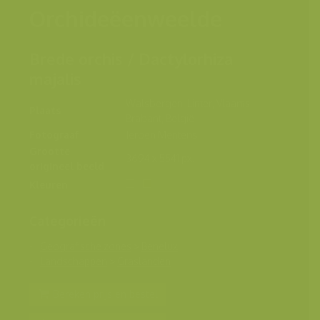
Orchideëenweelde
Brede orchis / Dactylorhiza
majalis
Walsbergen, Linter, Vlaams-
Plaats
Brabant, België
Fotograaf
Jeroen Mentens
Grootte
3694 x 5541 px.
origineel beeld
Kleuren
Categorieën
Geografische zones
>
Benelux
Landschappen
>
Graslanden
Bereken prijs en bestel