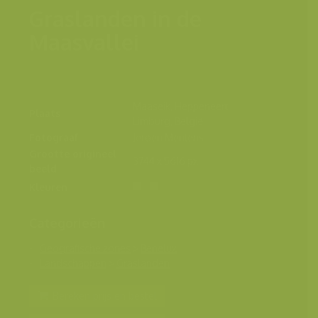
Graslanden in de
Maasvallei
Maaseik, Heppeneert,
Plaats
Limburg, België
Fotograaf
Jeroen Mentens
Grootte origineel
3744 x 5616 px.
beeld
Kleuren
Categorieën
Geografische zones
>
Benelux
Landschappen
>
Graslanden
Bereken prijs en bestel