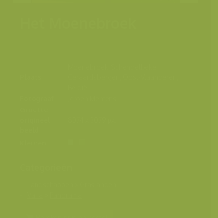
Het Moenebroek
Moenebroek, Schendelbeke,
Plaats
Geraardsbergen, Oost-Vlaanderen,
België
Fotograaf
Jeroen Mentens
Grootte
origineel
8074 x 3079 px.
beeld
Kleuren
Categorieën
Landschappen
>
Graslanden
Varia
>
Panorama
Bereken prijs en bestel