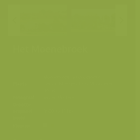
Het Moenebroek
Moenebroek, Schendelbeke,
Plaats
Geraardsbergen, Oost-Vlaanderen,
België
Fotograaf
Jeroen Mentens
Grootte
origineel
3500 x 2333 px.
beeld
Kleuren