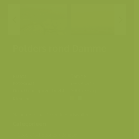
Polders rond Damme
Plaats
Damme
Fotograaf
Yves Adams
Grootte origineel beeld
6001 x 3975 px.
Kleuren
Natuurreservaat De Oude Stadswallen
Categorieën
Geografische zones
>
Benelux