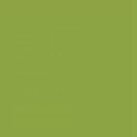
Webbekoms broek, Diest,
Plaats
Vlaams-Brabant, België
Fotograaf
Jeroen Mentens
Grootte
15397 x 3147 px.
origineel beeld
Kleuren
Categorieën
Geografische zones
>
Benelux
Landschappen
>
Graslanden
Varia
>
Panorama
Bereken prijs en bestel
Toevoegen aan album