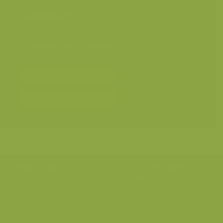
vlaktes, ruigtes, struwelen en bos.
Categorieën
Geografische zones
>
Benelux
Landschappen
>
Graslanden
Landschappen
>
Moerassen, laagveen en hoogveen
Bereken prijs en bestel
Toevoegen aan album
Hulp nodig?
Volg onze wilde
verhalen
BE: +32 (0) 475 966 129
Volg ons op onze
blog
of via
NL: +31 (0) 6 301 24 301
social media.
info@vildaphoto.net