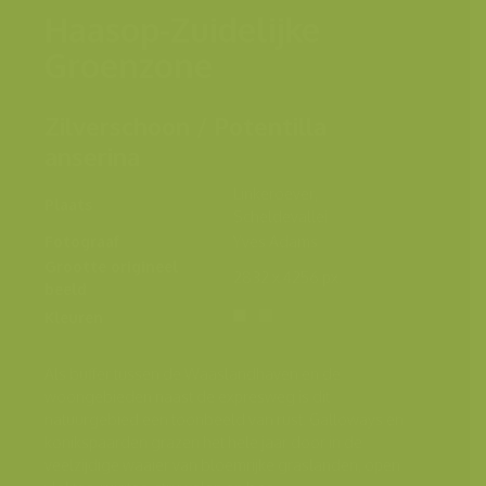
Haasop-Zuidelijke
Groenzone
Zilverschoon / Potentilla
anserina
Linkeroever,
Plaats
Scheldevallei
Fotograaf
Yves Adams
Grootte origineel
2832 x 4256 px.
beeld
Kleuren
Als buffer tussen de Waaslandhaven en de
woongebieden naast de expresweg is dit
natuurgebied een toonbeeld van rust. Galloways en
konikspaarden grazen het hele jaar door in de
veelzijdige waaier van bloemrijke graslanden, open