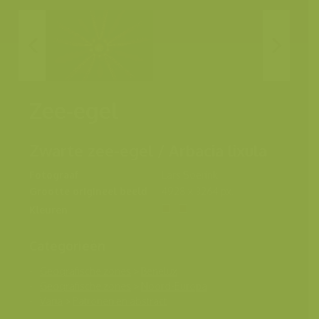
Zee-egel
Zwarte zee-egel / Arbacia lixula
Fotograaf
Lars Soerink
Grootte origineel beeld
4928 x 3264 px.
Kleuren
Categorieën
Geografische zones
>
Benelux
Geografische zones
>
Noord-Europa
Varia
>
Patronen en abstract