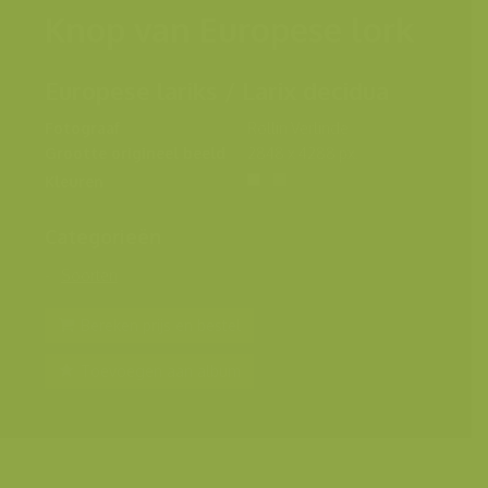
Knop van Europese lork
Europese lariks / Larix decidua
Fotograaf
Rollin Verlinde
Grootte origineel beeld
2848 x 4288 px.
Kleuren
Categorieën
Soorten
Bereken prijs en bestel
Toevoegen aan album