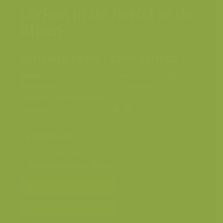
Lorken in de herfst in de
Alpen
Europese lariks / Larix decidua
Plaats
Gran Paradiso, Italië
Fotograaf
Yves Adams
Grootte origineel beeld
2832 x 4256 px.
Kleuren
Categorieën
Geografische zones
>
Alpen
Seizoensbeelden
>
Herfst
Bereken prijs en bestel
Toevoegen aan album