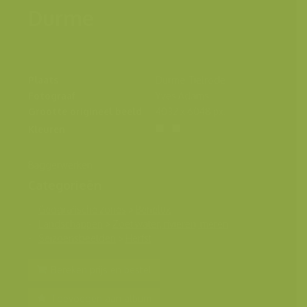
Durme
Plaats
Durme, Tielrode
Fotograaf
Yves Adams
Grootte origineel beeld
4032 x 6048 px.
Kleuren
Baggerwerken
Categorieën
Geografische zones
>
Benelux
Landschappen
>
Zoet water, rivieren, meren
Seizoensbeelden
>
Herfst
Bereken prijs en bestel
Toevoegen aan album