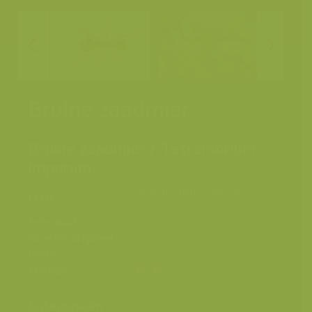
Bruine zaadmier
Bruine zaadmier / Tetramorium
impurum
Région Dinant, Wallonie,
Plaats
Belgique
Fotograaf
Jeroen Mentens
Grootte origineel
5088 x 3392 px.
beeld
Kleuren
Categorieën