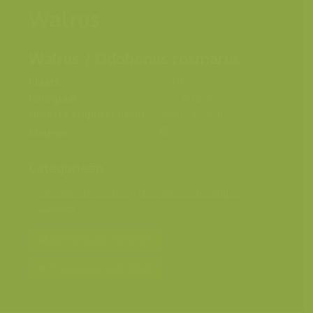
Walrus
Walrus / Odobenus rosmarus
Plaats
Spitsbergen
Fotograaf
Yves Adams
Grootte origineel beeld
3280 x 4928 px.
Kleuren
Categorieën
Geografische zones
>
Noordpool en zuidpool
Soorten
Bereken prijs en bestel
Toevoegen aan album