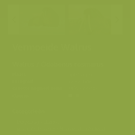
Vermoeide Walrus
Walrus / Odobenus rosmarus
Plaats
Spitsbergen
Fotograaf
Yves Adams
Grootte origineel beeld
4436 x 2957 px.
Kleuren
Categorieën
Diergedrag
>
Slapend
Geografische zones
>
Noordpool en zuidpool
Soorten