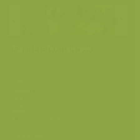
Fort Liefkenshoek
Kallo, Linkeroever Scheldevallei,
Plaats
Zeehaven Antwerpen
Fotograaf
Yves Adams
Grootte
origineel
6048 x 4032 px.
beeld
Kleuren
Categorieën