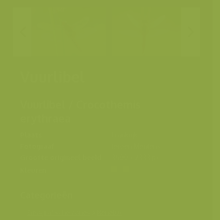
Vuurlibel
Vuurlibel / Crocothemis
erythraea
Plaats
Frankrijk
Fotograaf
Jeroen Mentens
Grootte origineel beeld
3500 x 2333 px.
Kleuren
Categorieën
Geografische zones
>
Benelux