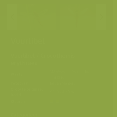
Vuurlibel
Vuurlibel / Crocothemis
erythraea
Mézières-en-Brenne, Indre,
Plaats
Frankrijk
Fotograaf
Jeroen Mentens
Grootte origineel
6240 x 4160 px.
beeld
Kleuren
Categorieën