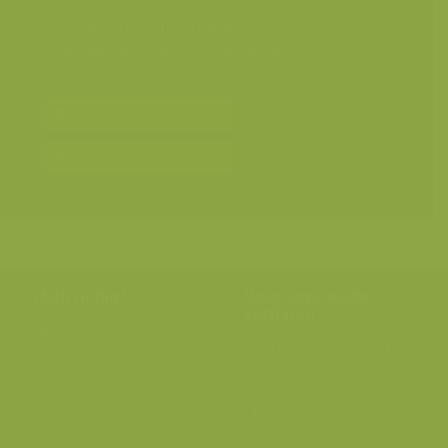
Geografische zones
>
Benelux
Geografische zones
>
West-Europa
Soorten
Bereken prijs en bestel
Toevoegen aan album
Hulp nodig?
Volg onze wilde
verhalen
BE: +32 (0) 475 966 129
Volg ons op onze
blog
of via
NL: +31 (0) 6 301 24 301
social media.
info@vildaphoto.net
FAQ
Contact