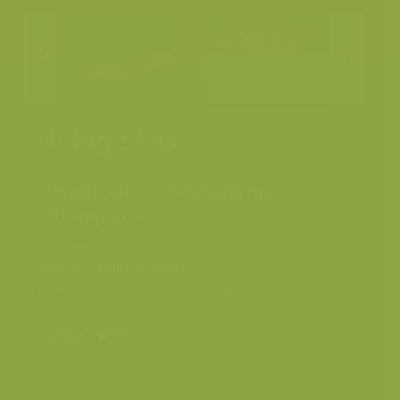
Heilige ibis
Heilige ibis / Threskiornis
aethiopicus
Fotograaf
Yves Adams
Grootte origineel beeld
3568 x 2379 px.
Kleuren
Categorieën
Geografische zones
>
Afrika
Mens en milieu
>
Exoten