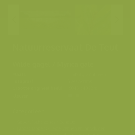
Natuurreservaat De Teut
Wilde gagel / Myrica gale
Plaats
Limburg, Zonhoven
Fotograaf
Yves Adams
Grootte origineel beeld
6048 x 4032 px.
Kleuren
Categorieën
Geografische zones
>
Benelux
Landschappen
>
Heide, vennen en landduinen
Landschappen
>
Zoet water, rivieren, meren