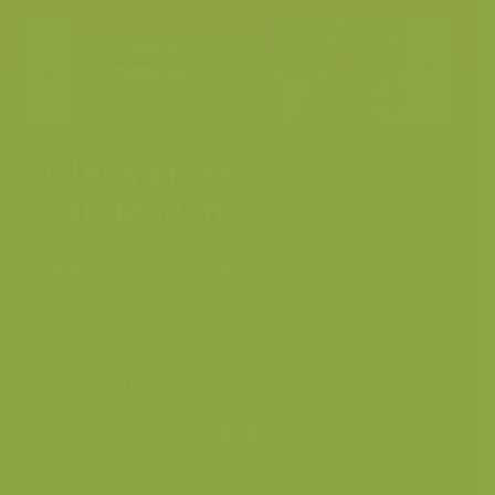
Olens Broek -
Langendonk
Wilde gagel / Myrica gale
Kleine Netevallei, Olen -
Plaats
Herentals
Fotograaf
Yves Adams
Grootte origineel
8256 x 5504 px.
beeld
Kleuren
Categorieën