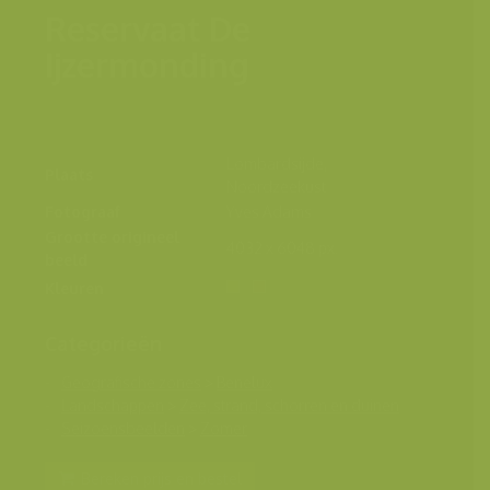
Reservaat De
Ijzermonding
Lombardsijde,
Plaats
Noordzeekust
Fotograaf
Yves Adams
Grootte origineel
4032 x 6048 px.
beeld
Kleuren
Categorieën
Geografische zones
>
Benelux
Landschappen
>
Zee, strand, schorren en duinen
Seizoensbeelden
>
Zomer
Bereken prijs en bestel