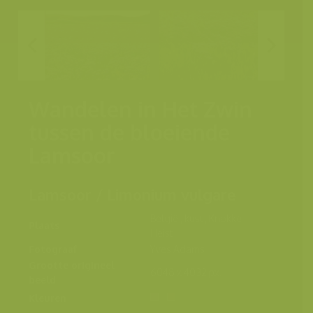
Wandelen in Het Zwin
tussen de bloeiende
Lamsoor
Lamsoor / Limonium vulgare
België , kust , Knokke-
Plaats
Heist
Fotograaf
Yves Adams
Grootte origineel
6048 x 4032 px.
beeld
Kleuren