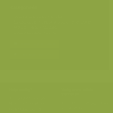
Categorieën
Geografische zones
>
Benelux
Landschappen
>
Zee, strand, schorren en duinen
Mens en milieu
>
Recreatie
Seizoensbeelden
>
Zomer
Bereken prijs en bestel
Toevoegen aan album
Hulp nodig?
Volg onze wilde
verhalen
BE: +32 (0) 475 966 129
Volg ons op onze
blog
of via
NL: +31 (0) 6 301 24 301
social media.
info@vildaphoto.net