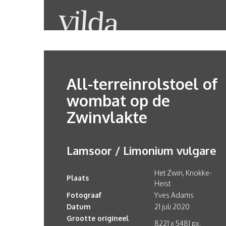
All-terreinrolstoel of
wombat op de
Zwinvlakte
Lamsoor / Limonium vulgare
Het Zwin, Knokke-
Plaats
Heist
Fotograaf
Yves Adams
Datum
21 juli 2020
Grootte origineel
8221 x 5481 px.