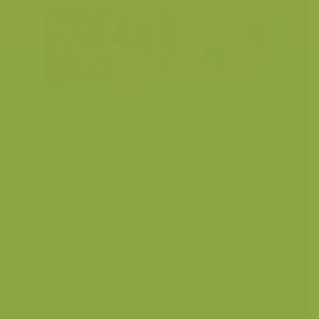
Fort Liefkenshoek
Kallo, Linkeroever Scheldevallei,
Plaats
Zeehaven Antwerpen
Fotograaf
Yves Adams
Grootte
origineel
4256 x 2832 px.
beeld
Kleuren
Categorieën