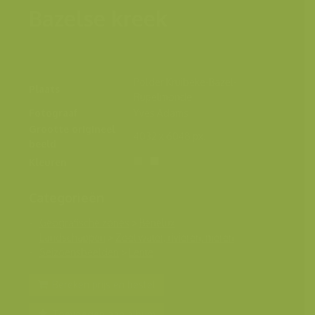
Bazelse kreek
Polder Kruibeke-Bazel-
Plaats
Rupelmonde
Fotograaf
Yves Adams
Grootte origineel
4032 x 6048 px.
beeld
Kleuren
Categorieën
Geografische zones
>
Benelux
Landschappen
>
Zoet water, rivieren, meren
Seizoensbeelden
>
Lente
Bereken prijs en bestel
Toevoegen aan album