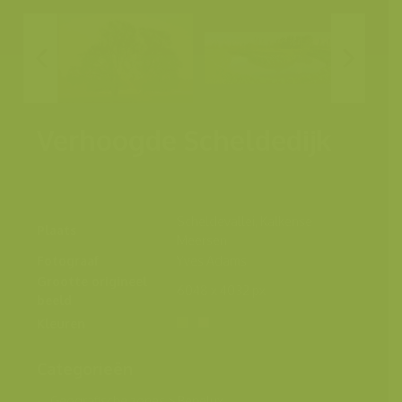
Verhoogde Scheldedijk
Scheldevallei, Kalkense
Plaats
Meersen
Fotograaf
Yves Adams
Grootte origineel
6048 x 4032 px.
beeld
Kleuren
Categorieën
Geografische zones
>
Benelux