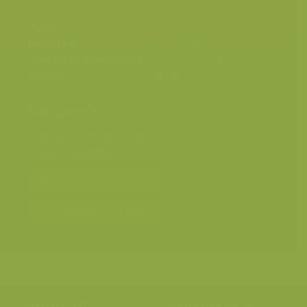
Plaats
Prosper
Fotograaf
Yves Adams
Grootte origineel beeld
29348 x 3636 px.
Kleuren
Categorieën
Geografische zones
>
Benelux
Varia
>
Panorama
Bereken prijs en bestel
Toevoegen aan album
Hulp nodig?
Volg onze wilde