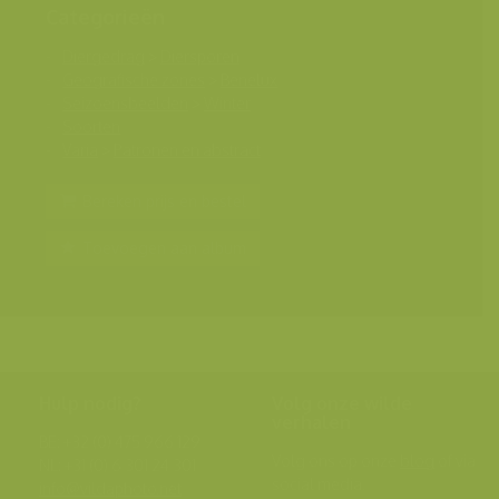
Categorieën
Diergedrag
>
Diersporen
Geografische zones
>
Benelux
Seizoensbeelden
>
Winter
Soorten
Varia
>
Patronen en abstract
Bereken prijs en bestel
Toevoegen aan album
Hulp nodig?
Volg onze wilde
verhalen
BE: +32 (0) 475 966 129
Volg ons op onze
blog
of via
NL: +31 (0) 6 301 24 301
social media.
info@vildaphoto.net