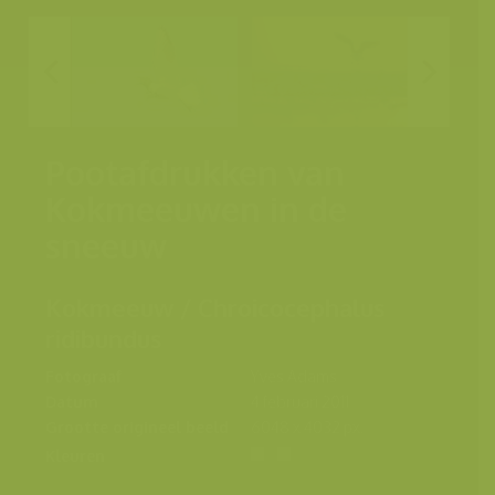
Pootafdrukken van
Kokmeeuwen in de
sneeuw
Kokmeeuw / Chroicocephalus
ridibundus
Fotograaf
Yves Adams
Datum
4 februari 2011
Grootte origineel beeld
6048 x 4032 px.
Kleuren