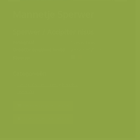
Mannetje Sperwer
Sperwer / Accipiter nisus
Fotograaf
Yves Adams
Grootte origineel beeld
2339 x 3625 px.
Kleuren
Categorieën
Geografische zones
>
Benelux
Soorten
Bereken prijs en bestel
Toevoegen aan album