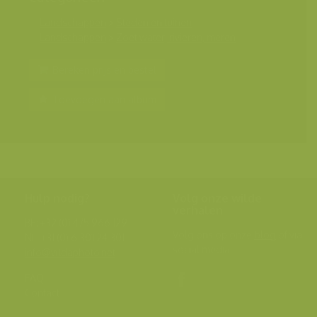
Landschappen
>
Steden en tuinen
Landschappen
>
Zoet water, rivieren, meren
Bereken prijs en bestel
Toevoegen aan album
Hulp nodig?
Volg onze wilde
verhalen
BE: +32 (0) 475 966 129
Volg ons op onze
blog
of via
NL: +31 (0) 6 301 24 301
social media.
info@vildaphoto.net
FAQ
Contact