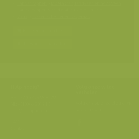
Landschappen
>
Moerassen, laagveen en hoogveen
Landschappen
>
Zoet water, rivieren, meren
Varia
>
Tussen schemer en dageraad
Bereken prijs en bestel
Toevoegen aan album
Hulp nodig?
Volg onze wilde
verhalen
BE: +32 (0) 475 966 129
Volg ons op onze
blog
of via
NL: +31 (0) 6 301 24 301
social media.
info@vildaphoto.net
FAQ
Contact