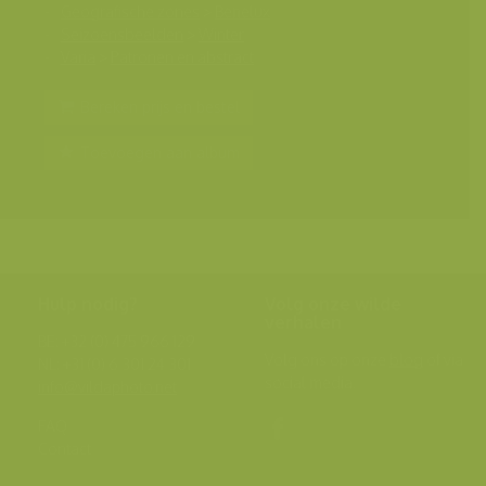
Geografische zones
>
Benelux
Seizoensbeelden
>
Winter
Varia
>
Patronen en abstract
Bereken prijs en bestel
Toevoegen aan album
Hulp nodig?
Volg onze wilde
verhalen
BE: +32 (0) 475 966 129
Volg ons op onze
blog
of via
NL: +31 (0) 6 301 24 301
social media.
info@vildaphoto.net
FAQ
Contact