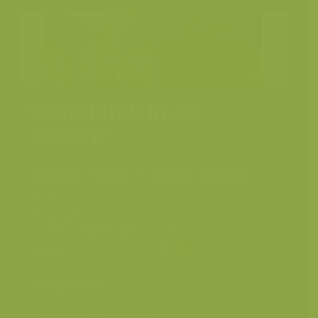
Pootafdruk in de
sneeuw
Blauwe reiger / Ardea cinerea
Plaats
Belval, Argonne
Fotograaf
Yves Adams
Grootte origineel beeld
4256 x 2832 px.
Kleuren
Categorieën
Diergedrag
>
Diersporen