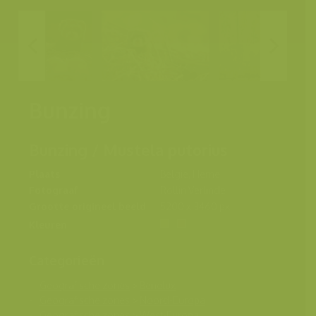
Bunzing
Bunzing / Mustela putorius
Plaats
België, Herne
Fotograaf
Rollin Verlinde
Grootte origineel beeld
5200 x 3460 px.
Kleuren
Categorieën
Geografische zones
>
Benelux
Geografische zones
>
Noord-Europa
Geografische zones
>
West-Europa