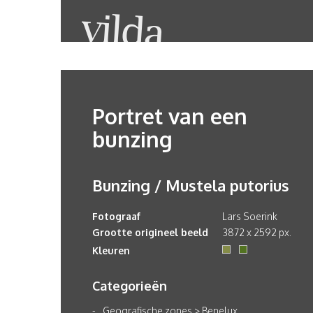
Portret van een
bunzing
Bunzing / Mustela putorius
Fotograaf
Lars Soerink
Grootte origineel beeld
3872 x 2592 px.
Kleuren
Categorieën
Geografische zones
>
Benelux