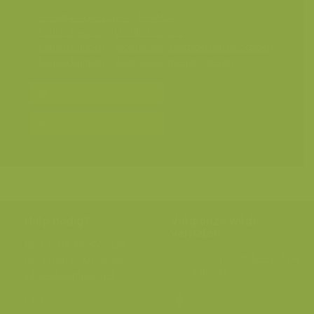
Geografische zones
>
Benelux
Landschappen
>
Luchtfotografie
Landschappen
>
Moerassen, laagveen en hoogveen
Landschappen
>
Zoet water, rivieren, meren
Bereken prijs en bestel
Toevoegen aan album
Hulp nodig?
Volg onze wilde
verhalen
BE: +32 (0) 475 966 129
Volg ons op onze
blog
of via
NL: +31 (0) 6 301 24 301
social media.
info@vildaphoto.net
FAQ