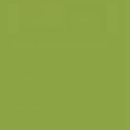
Pools winterlandschap
Plaats
Polen
Fotograaf
Rollin Verlinde
Grootte origineel beeld
4288 x 2848 px.
Kleuren
Categorieën
Seizoensbeelden
>
Winter
Varia
>
Patronen en abstract
Varia
>
Tussen schemer en dageraad