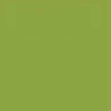
Weidekerveltorkruid
Weidekervel-torkruid / Oenanthe
silaifolia
Plaats
Reninge, IJzervallei
Fotograaf
Yves Adams
Grootte origineel beeld
6048 x 4032 px.
Kleuren
Weidekerveltorkruid in het Westbroek
Categorieën