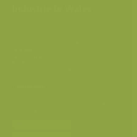
Industrie te Wales
Dale, Wales, Verenigd
Plaats
Koninkrijk
Fotograaf
Yves Adams
Grootte origineel
2832 x 4256 px.
beeld
Kleuren
Categorieën
Landschappen
>
Industrie en havens
Landschappen
>
Zee, strand, schorren en duinen
Landschappen
>
Zoet water, rivieren, meren
Bereken prijs en bestel
Toevoegen aan album