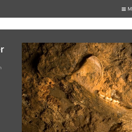
M
r
n