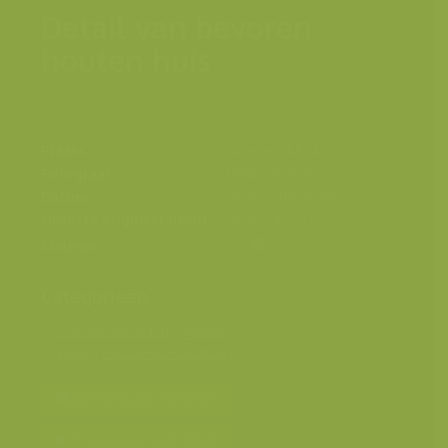
Detail van bevoren
houten huis
Plaats
Sweden, Abisko
Fotograaf
Rollin Verlinde
Datum
30 december 2009
Grootte origineel beeld
2832 x 4256 px.
Kleuren
Categorieën
Seizoensbeelden
>
Winter
Varia
>
Patronen en abstract
Bereken prijs en bestel
Toevoegen aan album